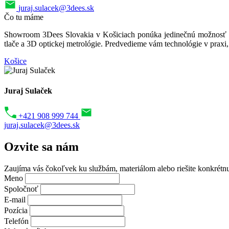
juraj.sulacek@3dees.sk
Čo tu máme
Showroom 3Dees Slovakia v Košiciach ponúka jedinečnú možnosť sp
tlače a 3D optickej metrológie. Predvedieme vám technológie v praxi
Košice
+
−
Juraj Sulaček
+421 908 999 744
juraj.sulacek@3dees.sk
Ozvite sa
nám
Zaujíma vás čokoľvek ku službám, materiálom alebo riešite konkrétn
Meno
Spoločnoť
E-mail
Pozícia
Telefón