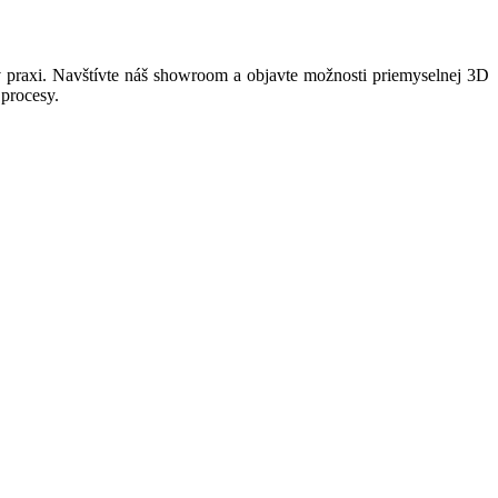
praxi. Navštívte náš showroom a objavte možnosti priemyselnej 3D
 procesy.
Leaflet
|
© Seznam.cz a.s. a další