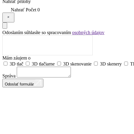
Nahrať prílohy
Nahrať
Počet
0
Odoslaním súhlasíte so spracovaním
osobných údajov
Mám záujem o
3D tlač
3D tlačiarne
3D skenovanie
3D skenery
T
Správa
Odoslať formulár