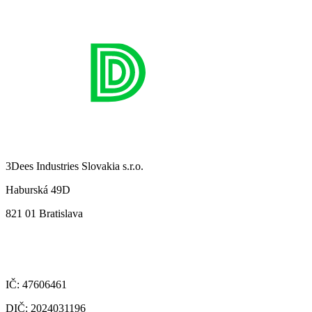
3Dees Industries Slovakia s.r.o.
Haburská 49D
821 01 Bratislava
IČ: 47606461
DIČ: 2024031196