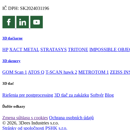
IČ DPH: SK2024031196
3D tlačiarne
HP
XACT METAL
STRATASYS
TRITONE
IMPOSSIBLE OBJE
3D skenery
GOM Scan 1
ATOS Q
T-SCAN hawk 2
METROTOM 1
ZEISS IN
3D tlač
Riešenia pre postprocessing
3D tlač za zakázku
Softvér
Blog
Ďalšie odkazy
Zmena súhlasu s cookies
Ochrana osobních údajů
© 2026, 3Dees Industries s.r.o.
Stránky od spoločnosti PSHK s.r.o.