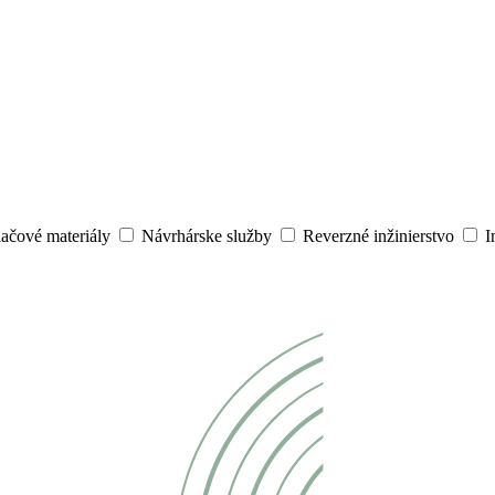
lačové materiály
Návrhárske služby
Reverzné inžinierstvo
I