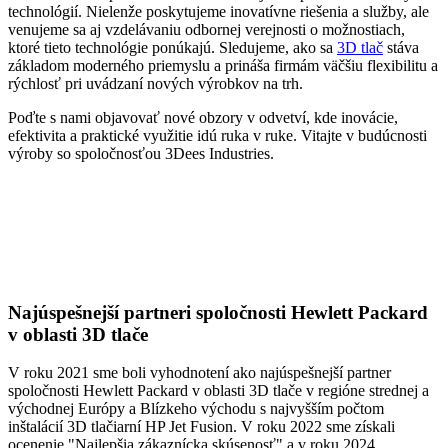
technológií. Nielenže poskytujeme inovatívne riešenia a služby, ale
venujeme sa aj vzdelávaniu odbornej verejnosti o možnostiach,
ktoré tieto technológie ponúkajú. Sledujeme, ako sa
3D tlač
stáva
základom moderného priemyslu a prináša firmám väčšiu flexibilitu a
rýchlosť pri uvádzaní nových výrobkov na trh.
Poďte s nami objavovať nové obzory v odvetví, kde inovácie,
efektivita a praktické využitie idú ruka v ruke. Vitajte v budúcnosti
výroby so spoločnosťou 3Dees Industries.
Najúspešnejší partneri spoločnosti Hewlett Packard
v oblasti 3D tlače
V roku 2021 sme boli vyhodnotení ako najúspešnejší partner
spoločnosti Hewlett Packard v oblasti 3D tlače v regióne strednej a
východnej Európy a Blízkeho východu s najvyšším počtom
inštalácií 3D tlačiarní HP Jet Fusion. V roku 2022 sme získali
ocenenie "Najlepšia zákaznícka skúsenosť" a v roku 2024