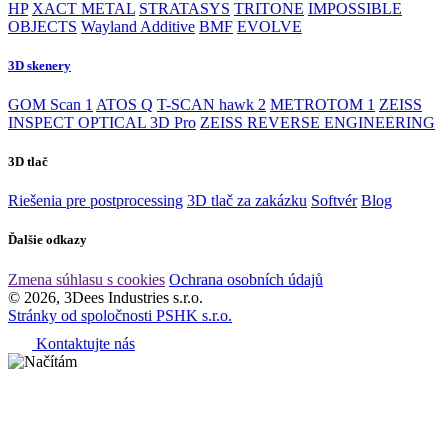
HP
XACT METAL
STRATASYS
TRITONE
IMPOSSIBLE
OBJECTS
Wayland Additive
BMF
EVOLVE
3D skenery
GOM Scan 1
ATOS Q
T-SCAN hawk 2
METROTOM 1
ZEISS
INSPECT OPTICAL 3D Pro
ZEISS REVERSE ENGINEERING
3D tlač
Riešenia pre postprocessing
3D tlač za zakázku
Softvér
Blog
Ďalšie odkazy
Zmena súhlasu s cookies
Ochrana osobních údajů
© 2026, 3Dees Industries s.r.o.
Stránky od spoločnosti PSHK s.r.o.
Kontaktujte nás