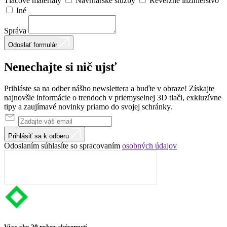
Tlačové materiály
Návrhárske služby
Reverzné inžinierstvo
Iné
Správa
Odoslať formulár
Nenechajte
si
nič
ujsť
Prihláste sa na odber nášho newslettera a buďte v obraze! Získajte
najnovšie informácie o trendoch v priemyselnej 3D tlači, exkluzívne
tipy a zaujímavé novinky priamo do svojej schránky.
Prihlásiť sa k odberu
Odoslaním súhlasíte so spracovaním
osobných údajov
Viac ako 20 rokov skúseností