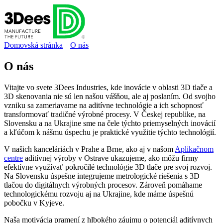
Domovská stránka
O nás
O nás
Vitajte vo svete 3Dees Industries, kde inovácie v oblasti 3D tlače a
3D skenovania nie sú len našou vášňou, ale aj poslaním. Od svojho
vzniku sa zameriavame na aditívne technológie a ich schopnosť
transformovať tradičné výrobné procesy. V Českej republike, na
Slovensku a na Ukrajine sme na čele týchto priemyselných inovácií
a kľúčom k nášmu úspechu je praktické využitie týchto technológií.
V našich kanceláriách v Prahe a Brne, ako aj v našom
Aplikačnom
centre
aditívnej výroby v Ostrave ukazujeme, ako môžu firmy
efektívne využívať pokročilé technológie 3D tlače pre svoj rozvoj.
Na Slovensku úspešne integrujeme metrologické riešenia s 3D
tlačou do digitálnych výrobných procesov. Zároveň pomáhame
technologickému rozvoju aj na Ukrajine, kde máme úspešnú
pobočku v Kyjeve.
Naša motivácia pramení z hlbokého záujmu o potenciál aditívnych