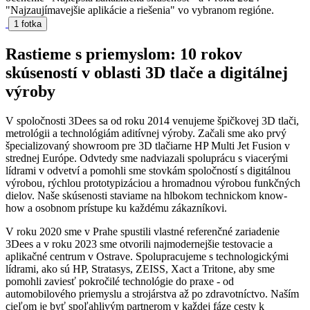
"Najzaujímavejšie aplikácie a riešenia" vo vybranom regióne.
1 fotka
Rastieme s priemyslom: 10 rokov
skúseností v oblasti 3D tlače a digitálnej
výroby
V spoločnosti 3Dees sa od roku 2014 venujeme špičkovej 3D tlači,
metrológii a technológiám aditívnej výroby. Začali sme ako prvý
špecializovaný showroom pre 3D tlačiarne HP Multi Jet Fusion v
strednej Európe. Odvtedy sme nadviazali spoluprácu s viacerými
lídrami v odvetví a pomohli sme stovkám spoločností s digitálnou
výrobou, rýchlou prototypizáciou a hromadnou výrobou funkčných
dielov. Naše skúsenosti staviame na hlbokom technickom know-
how a osobnom prístupe ku každému zákazníkovi.
V roku 2020 sme v Prahe spustili vlastné referenčné zariadenie
3Dees a v roku 2023 sme otvorili najmodernejšie testovacie a
aplikačné centrum v Ostrave. Spolupracujeme s technologickými
lídrami, ako sú HP, Stratasys, ZEISS, Xact a Tritone, aby sme
pomohli zaviesť pokročilé technológie do praxe - od
automobilového priemyslu a strojárstva až po zdravotníctvo. Naším
cieľom je byť spoľahlivým partnerom v každej fáze cesty k