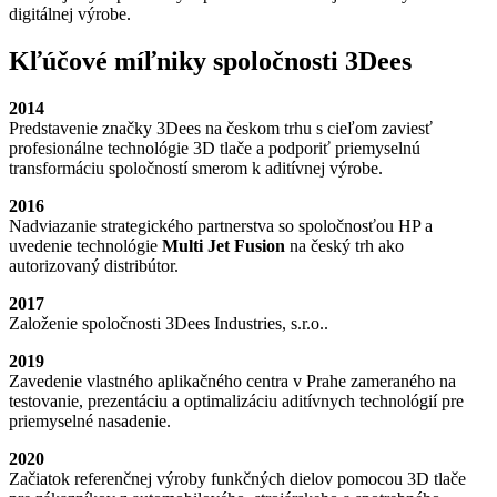
digitálnej výrobe.
Kľúčové míľniky spoločnosti 3Dees
2014
Predstavenie značky 3Dees na českom trhu s cieľom zaviesť
profesionálne technológie 3D tlače a podporiť priemyselnú
transformáciu spoločností smerom k aditívnej výrobe.
2016
Nadviazanie strategického partnerstva so spoločnosťou HP a
uvedenie technológie
Multi Jet Fusion
na český trh ako
autorizovaný distribútor.
2017
Založenie spoločnosti 3Dees Industries, s.r.o..
2019
Zavedenie vlastného aplikačného centra v Prahe zameraného na
testovanie, prezentáciu a optimalizáciu aditívnych technológií pre
priemyselné nasadenie.
2020
Začiatok referenčnej výroby funkčných dielov pomocou 3D tlače