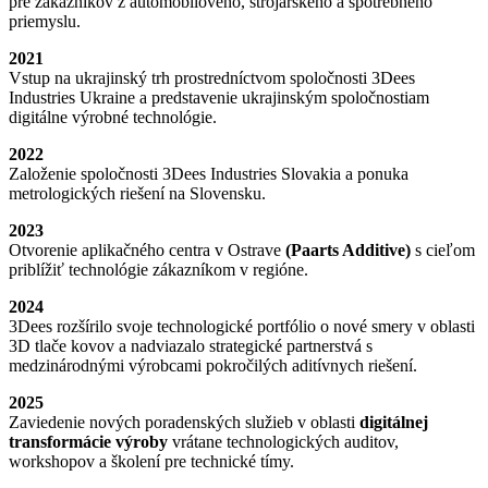
pre zákazníkov z automobilového, strojárskeho a spotrebného
priemyslu.
2021
Vstup na ukrajinský trh prostredníctvom spoločnosti 3Dees
Industries Ukraine a predstavenie ukrajinským spoločnostiam
digitálne výrobné technológie.
2022
Založenie spoločnosti 3Dees Industries Slovakia a ponuka
metrologických riešení na Slovensku.
2023
Otvorenie aplikačného centra v Ostrave
(Paarts Additive)
s cieľom
priblížiť technológie zákazníkom v regióne.
2024
3Dees rozšírilo svoje technologické portfólio o nové smery v oblasti
3D tlače kovov a nadviazalo strategické partnerstvá s
medzinárodnými výrobcami pokročilých aditívnych riešení.
2025
Zaviedenie nových poradenských služieb v oblasti
digitálnej
transformácie výroby
vrátane technologických auditov,
workshopov a školení pre technické tímy.