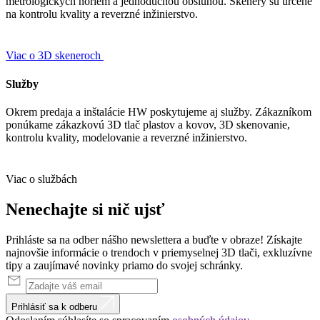
metrologických noriem a jednoduchou obsluhou. Skenery sú určené
na kontrolu kvality a reverzné inžinierstvo.
Viac o 3D skeneroch
Služby
Okrem predaja a inštalácie HW poskytujeme aj služby. Zákazníkom
ponúkame zákazkovú 3D tlač plastov a kovov, 3D skenovanie,
kontrolu kvality, modelovanie a reverzné inžinierstvo.
Viac o službách
Nenechajte
si
nič
ujsť
Prihláste sa na odber nášho newslettera a buďte v obraze! Získajte
najnovšie informácie o trendoch v priemyselnej 3D tlači, exkluzívne
tipy a zaujímavé novinky priamo do svojej schránky.
Prihlásiť sa k odberu