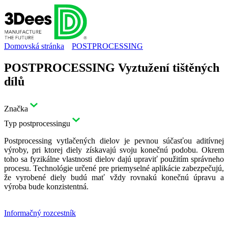
Domovská stránka
POSTPROCESSING
POSTPROCESSING Vyztužení tištěných
dílů
Značka
Typ postprocessingu
Postprocessing vytlačených dielov je pevnou súčasťou aditívnej
výroby, pri ktorej diely získavajú svoju konečnú podobu. Okrem
toho sa fyzikálne vlastnosti dielov dajú upraviť použitím správneho
procesu. Technológie určené pre priemyselné aplikácie zabezpečujú,
že vyrobené diely budú mať vždy rovnakú konečnú úpravu a
výroba bude konzistentná.
Informačný rozcestník