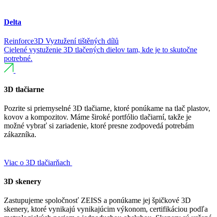
Delta
Reinforce3D
Vyztužení tištěných dílů
Cielené vystuženie 3D tlačených dielov tam, kde je to skutočne
potrebné.
3D tlačiarne
Pozrite si priemyselné 3D tlačiarne, ktoré ponúkame na tlač plastov,
kovov a kompozitov. Máme široké portfólio tlačiarní, takže je
možné vybrať si zariadenie, ktoré presne zodpovedá potrebám
zákazníka.
Viac o 3D tlačiarňach
3D skenery
Zastupujeme spoločnosť ZEISS a ponúkame jej špičkové 3D
skenery, ktoré vynikajú vynikajúcim výkonom, certifikáciou podľa