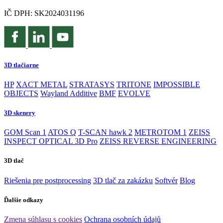
IČ DPH: SK2024031196
3D tlačiarne
HP
XACT METAL
STRATASYS
TRITONE
IMPOSSIBLE
OBJECTS
Wayland Additive
BMF
EVOLVE
3D skenery
GOM Scan 1
ATOS Q
T-SCAN hawk 2
METROTOM 1
ZEISS
INSPECT OPTICAL 3D Pro
ZEISS REVERSE ENGINEERING
3D tlač
Riešenia pre postprocessing
3D tlač za zakázku
Softvér
Blog
Ďalšie odkazy
Zmena súhlasu s cookies
Ochrana osobních údajů