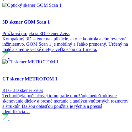
3D skener GOM Scan 1
Prúžková projekcia
3D skener
Zeiss
Kompaktný 3D skener na aplikácie, ako je kontrola alebo reverzné
inžinierstvo. GOM Scan 1 je mobilný a ľahko prenosný. Určený na
malé a stredne veľké diely s veľkosťou do 1 metra.
CT skener METROTOM 1
RTG
3D skener
Zeiss
Technológia počítačovej tomografie umožňuje nedeštruktívne
skenovanie dielov a presné meranie a analýzu vnútorných rozmerov
a štruktúr. Ďalšou oblasťou použitia je rýchla a presná
identifikácia…