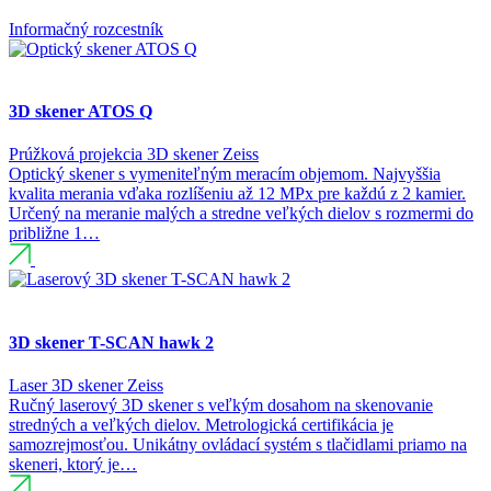
Informačný rozcestník
3D skener ATOS Q
Prúžková projekcia
3D skener
Zeiss
Optický skener s vymeniteľným meracím objemom. Najvyššia
kvalita merania vďaka rozlíšeniu až 12 MPx pre každú z 2 kamier.
Určený na meranie malých a stredne veľkých dielov s rozmermi do
približne 1…
3D skener T-SCAN hawk 2
Laser
3D skener
Zeiss
Ručný laserový 3D skener s veľkým dosahom na skenovanie
stredných a veľkých dielov. Metrologická certifikácia je
samozrejmosťou. Unikátny ovládací systém s tlačidlami priamo na
skeneri, ktorý je…