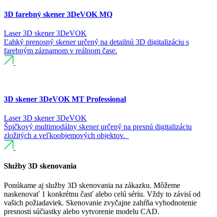
3D farebný skener 3DeVOK MQ
Laser
3D skener
3DeVOK
Ľahký prenosný skener určený na detailnú 3D digitalizáciu s
farebným záznamom v reálnom čase.
3D skener 3DeVOK MT Professional
Laser
3D skener
3DeVOK
Špičkový multimodálny skener určený na presnú digitalizáciu
zložitých a veľkoobjemových objektov.
Služby 3D skenovania
Ponúkame aj služby 3D skenovania na zákazku. Môžeme
naskenovať 1 konkrétnu časť alebo celú sériu. Vždy to závisí od
vašich požiadaviek. Skenovanie zvyčajne zahŕňa vyhodnotenie
presnosti súčiastky alebo vytvorenie modelu CAD.