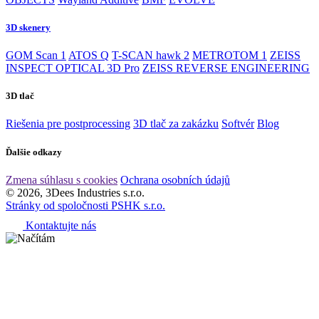
3D skenery
GOM Scan 1
ATOS Q
T-SCAN hawk 2
METROTOM 1
ZEISS
INSPECT OPTICAL 3D Pro
ZEISS REVERSE ENGINEERING
3D tlač
Riešenia pre postprocessing
3D tlač za zakázku
Softvér
Blog
Ďalšie odkazy
Zmena súhlasu s cookies
Ochrana osobních údajů
© 2026, 3Dees Industries s.r.o.
Stránky od spoločnosti PSHK s.r.o.
Kontaktujte nás