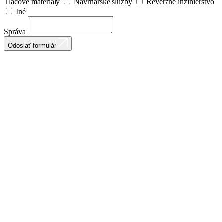
Tlačové materiály
Návrhárske služby
Reverzné inžinierstvo
Iné
Správa
Odoslať formulár