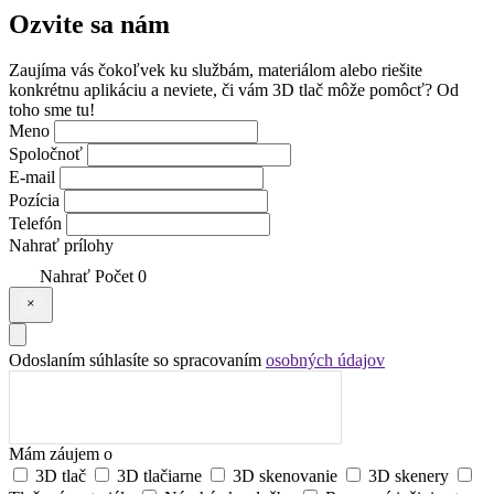
Ozvite sa
nám
Zaujíma vás čokoľvek ku službám, materiálom alebo riešite
konkrétnu aplikáciu a neviete, či vám 3D tlač môže pomôcť? Od
toho sme tu!
Meno
Spoločnoť
E-mail
Pozícia
Telefón
Nahrať prílohy
Nahrať
Počet
0
Odoslaním súhlasíte so spracovaním
osobných údajov
Mám záujem o
3D tlač
3D tlačiarne
3D skenovanie
3D skenery