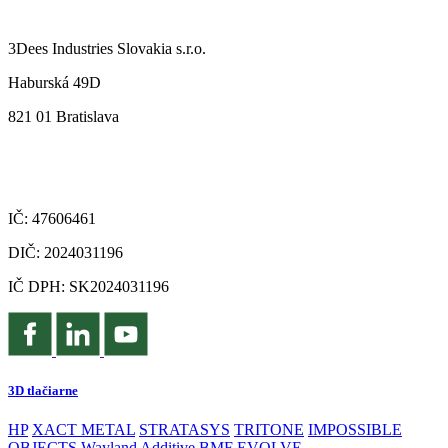
3Dees Industries Slovakia s.r.o.
Haburská 49D
821 01 Bratislava
IČ: 47606461
DIČ: 2024031196
IČ DPH: SK2024031196
3D tlačiarne
HP
XACT METAL
STRATASYS
TRITONE
IMPOSSIBLE
OBJECTS
Wayland Additive
BMF
EVOLVE