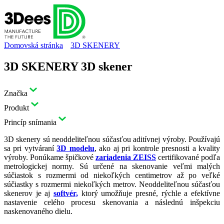
Domovská stránka
3D SKENERY
3D SKENERY 3D skener
Značka
Produkt
Princíp snímania
3D skenery sú neoddeliteľnou súčasťou aditívnej výroby. Používajú
sa pri vytváraní
3D modelu
, ako aj pri kontrole presnosti a kvality
výroby. Ponúkame špičkové
zariadenia ZEISS
certifikované podľa
metrologickej normy. Sú určené na skenovanie veľmi malých
súčiastok s rozmermi od niekoľkých centimetrov až po veľké
súčiastky s rozmermi niekoľkých metrov. Neoddeliteľnou súčasťou
skenerov je aj
softvér,
ktorý umožňuje presné, rýchle a efektívne
nastavenie celého procesu skenovania a následnú inšpekciu
naskenovaného dielu.