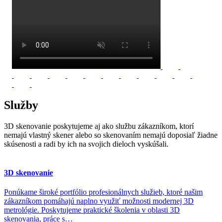
Služby
3D skenovanie poskytujeme aj ako službu zákazníkom, ktorí
nemajú vlastný skener alebo so skenovaním nemajú doposiaľ žiadne
skúsenosti a radi by ich na svojich dieloch vyskúšali.
3D skenovanie
Ponúkame široké portfólio profesionálnych služieb, ktoré našim
zákazníkom pomáhajú naplno využiť možnosti modernej 3D
metrológie. Poskytujeme praktické školenia v oblasti 3D
skenovania, práce s…