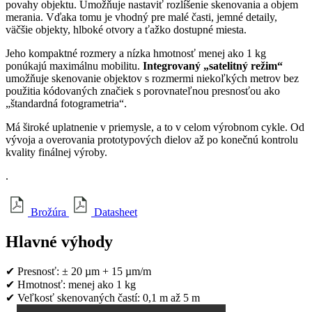
povahy objektu. Umožňuje nastaviť rozlíšenie skenovania a objem
merania. Vďaka tomu je vhodný pre malé časti, jemné detaily,
väčšie objekty, hlboké otvory a ťažko dostupné miesta.
Jeho kompaktné rozmery a nízka hmotnosť menej ako 1 kg
ponúkajú maximálnu mobilitu.
Integrovaný „satelitný režim“
umožňuje skenovanie objektov s rozmermi niekoľkých metrov bez
použitia kódovaných značiek s porovnateľnou presnosťou ako
„štandardná fotogrametria“.
Má široké uplatnenie v priemysle, a to v celom výrobnom cykle. Od
vývoja a overovania prototypových dielov až po konečnú kontrolu
kvality finálnej výroby.
.
Brožúra
Datasheet
Hlavné
výhody
✔
Presnosť: ± 20 µm + 15 µm/m
✔
Hmotnosť: menej ako 1 kg
✔
Veľkosť skenovaných častí: 0,1 m až 5 m