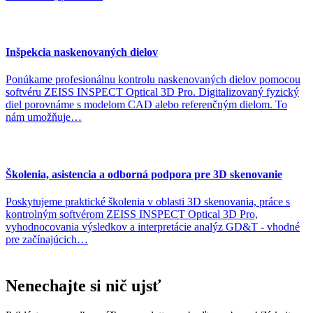
Inšpekcia naskenovaných dielov
Ponúkame profesionálnu kontrolu naskenovaných dielov pomocou
softvéru ZEISS INSPECT Optical 3D Pro. Digitalizovaný fyzický
diel porovnáme s modelom CAD alebo referenčným dielom. To
nám umožňuje…
Školenia, asistencia a odborná podpora pre 3D skenovanie
Poskytujeme praktické školenia v oblasti 3D skenovania, práce s
kontrolným softvérom ZEISS INSPECT Optical 3D Pro,
vyhodnocovania výsledkov a interpretácie analýz GD&T - vhodné
pre začínajúcich…
Nenechajte
si
nič
ujsť