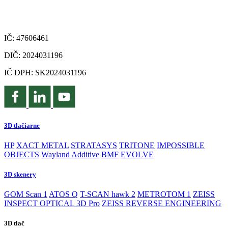
IČ: 47606461
DIČ: 2024031196
IČ DPH: SK2024031196
3D tlačiarne
HP
XACT METAL
STRATASYS
TRITONE
IMPOSSIBLE
OBJECTS
Wayland Additive
BMF
EVOLVE
3D skenery
GOM Scan 1
ATOS Q
T-SCAN hawk 2
METROTOM 1
ZEISS
INSPECT OPTICAL 3D Pro
ZEISS REVERSE ENGINEERING
3D tlač