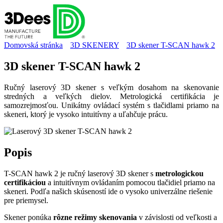
Domovská stránka
3D SKENERY
3D skener T-SCAN hawk 2
3D skener T-SCAN hawk 2
Ručný laserový 3D skener s veľkým dosahom na skenovanie
stredných a veľkých dielov. Metrologická certifikácia je
samozrejmosťou. Unikátny ovládací systém s tlačidlami priamo na
skeneri, ktorý je vysoko intuitívny a uľahčuje prácu.
Popis
T-SCAN hawk 2 je ručný laserový 3D skener s
metrologickou
certifikáciou
a intuitívnym ovládaním pomocou tlačidiel priamo na
skeneri. Podľa našich skúseností ide o vysoko univerzálne riešenie
pre priemysel.
Skener ponúka
rôzne režimy skenovania
v závislosti od veľkosti a