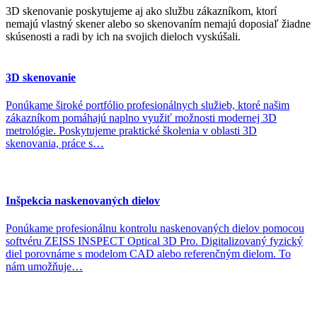
3D skenovanie poskytujeme aj ako službu zákazníkom, ktorí
nemajú vlastný skener alebo so skenovaním nemajú doposiaľ žiadne
skúsenosti a radi by ich na svojich dieloch vyskúšali.
3D skenovanie
Ponúkame široké portfólio profesionálnych služieb, ktoré našim
zákazníkom pomáhajú naplno využiť možnosti modernej 3D
metrológie. Poskytujeme praktické školenia v oblasti 3D
skenovania, práce s…
Inšpekcia naskenovaných dielov
Ponúkame profesionálnu kontrolu naskenovaných dielov pomocou
softvéru ZEISS INSPECT Optical 3D Pro. Digitalizovaný fyzický
diel porovnáme s modelom CAD alebo referenčným dielom. To
nám umožňuje…