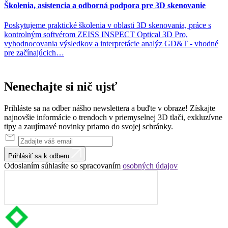
Školenia, asistencia a odborná podpora pre 3D skenovanie
Poskytujeme praktické školenia v oblasti 3D skenovania, práce s
kontrolným softvérom ZEISS INSPECT Optical 3D Pro,
vyhodnocovania výsledkov a interpretácie analýz GD&T - vhodné
pre začínajúcich…
Nenechajte
si
nič
ujsť
Prihláste sa na odber nášho newslettera a buďte v obraze! Získajte
najnovšie informácie o trendoch v priemyselnej 3D tlači, exkluzívne
tipy a zaujímavé novinky priamo do svojej schránky.
Prihlásiť sa k odberu
Odoslaním súhlasíte so spracovaním
osobných údajov