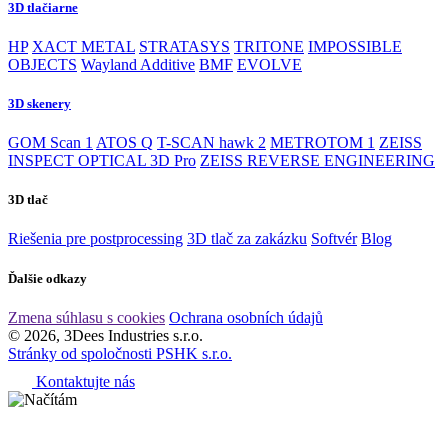
3D tlačiarne
HP
XACT METAL
STRATASYS
TRITONE
IMPOSSIBLE
OBJECTS
Wayland Additive
BMF
EVOLVE
3D skenery
GOM Scan 1
ATOS Q
T-SCAN hawk 2
METROTOM 1
ZEISS
INSPECT OPTICAL 3D Pro
ZEISS REVERSE ENGINEERING
3D tlač
Riešenia pre postprocessing
3D tlač za zakázku
Softvér
Blog
Ďalšie odkazy
Zmena súhlasu s cookies
Ochrana osobních údajů
© 2026, 3Dees Industries s.r.o.
Stránky od spoločnosti PSHK s.r.o.
Kontaktujte nás