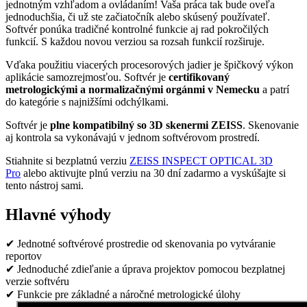
jednotným vzhľadom a ovládaním! Vaša práca tak bude oveľa
jednoduchšia, či už ste začiatočník alebo skúsený používateľ.
Softvér ponúka tradičné kontrolné funkcie aj rad pokročilých
funkcií. S každou novou verziou sa rozsah funkcií rozširuje.
Vďaka použitiu viacerých procesorových jadier je špičkový výkon
aplikácie samozrejmosťou. Softvér je
certifikovaný
metrologickými a normalizačnými orgánmi v Nemecku
a patrí
do kategórie s najnižšími odchýlkami.
Softvér je
plne kompatibilný so 3D skenermi ZEISS
. Skenovanie
aj kontrola sa vykonávajú v jednom softvérovom prostredí.
Stiahnite si bezplatnú verziu
ZEISS INSPECT OPTICAL 3D
Pro
alebo aktivujte plnú verziu na 30 dní zadarmo a vyskúšajte si
tento nástroj sami.
Hlavné
výhody
✔
Jednotné softvérové prostredie od skenovania po vytváranie
reportov
✔
Jednoduché zdieľanie a úprava projektov pomocou bezplatnej
verzie softvéru
✔
Funkcie pre základné a náročné metrologické úlohy