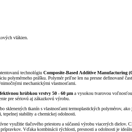
kových vlákien.
atentovanú technológiu
Composite-Based Additive Manufacturing
ciu polymérneho prášku. Polymér priľne len na presne definované časti t
výnimočnými mechanickými vlastnosťami.
fektívnou hrúbkou vrstvy 50 - 60 µm
a vysokou tvarovou voľnosťo
enie pre sériovú aj zákazkovú výrobu.
o sklenených tkanín s vlastnosťami termoplastických polymérov, ako 
tepelnej stability a chemickej odolnosti.
ívne využitie tlačového priestoru a súčasnú výrobu viacerých dielov
ch prípravkov. Vďaka kombinácii rýchlosti, presnosti a odolnosti je id