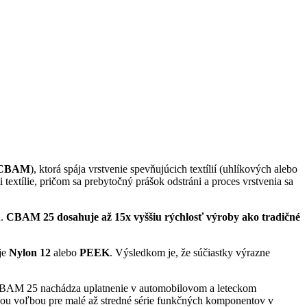
 (CBAM
), ktorá spája vrstvenie spevňujúcich textílií (uhlíkových alebo
extílie, pričom sa prebytočný prášok odstráni a proces vrstvenia sa
u.
CBAM 25 dosahuje až 15x vyššiu rýchlosť výroby ako tradičné
je
Nylon 12
alebo
PEEK
. Výsledkom je, že súčiastky výrazne
. CBAM 25 nachádza uplatnenie v automobilovom a leteckom
eálnou voľbou pre malé až stredné série funkčných komponentov v