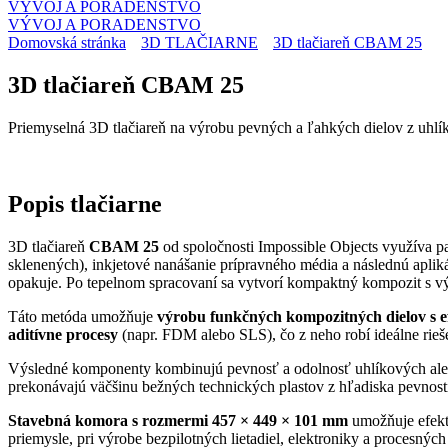
VÝVOJ A PORADENSTVO
VÝVOJ A PORADENSTVO
Domovská stránka
3D TLAČIARNE
3D tlačiareň CBAM 25
3D tlačiareň CBAM 25
Priemyselná 3D tlačiareň na výrobu pevných a ľahkých dielov z uhlí
Popis
tlačiarne
3D tlačiareň
CBAM 25
od spoločnosti Impossible Objects využíva p
sklenených), inkjetové nanášanie prípravného média a následnú apliká
opakuje. Po tepelnom spracovaní sa vytvorí kompaktný kompozit s 
Táto metóda umožňuje
výrobu funkčných kompozitných dielov s e
aditívne procesy
(napr. FDM alebo SLS), čo z neho robí ideálne rieš
Výsledné komponenty kombinujú pevnosť a odolnosť uhlíkových aleb
prekonávajú väčšinu bežných technických plastov z hľadiska pevnosti, 
Stavebná komora s rozmermi 457 × 449 × 101 mm
umožňuje efekt
priemysle, pri výrobe bezpilotných lietadiel, elektroniky a procesný