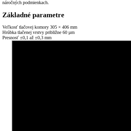
náročných podmienkach.
Základné
parametre
Veľkosť tlačovej komory
305 × 406 mm
Hrúbka tlačenej vrstvy
približne 60 µm
Presnosť
±0,1 až ±0,3 mm