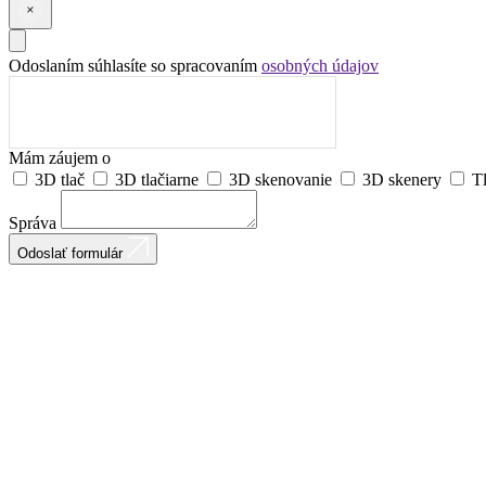
Odoslaním súhlasíte so spracovaním
osobných údajov
Mám záujem o
3D tlač
3D tlačiarne
3D skenovanie
3D skenery
T
Správa
Odoslať formulár