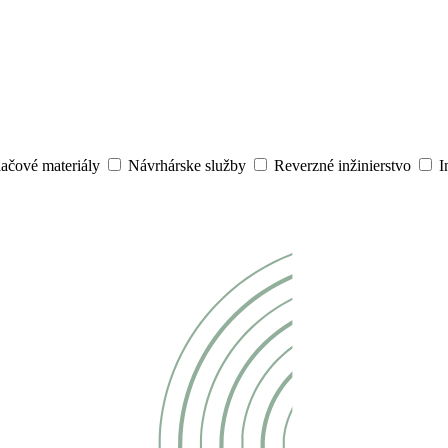
lačové materiály
Návrhárske služby
Reverzné inžinierstvo
I