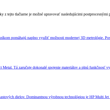
ky z tejto tlačiarne je možné upravovať nasledujúcimi postprocesnými 
azníkom pomáhajú naplno využiť možnosti modernej 3D metrológie. Pos
 Metal. Tá zaručuje dokonalé spojenie materiálov a plnú funkčnosť 
astových dielov. Dominantnou výrobnou technológiou je HP Multi Jet 