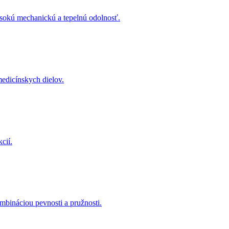
vysokú mechanickú a tepelnú odolnosť.
edicínskych dielov.
cií.
mbináciou pevnosti a pružnosti.