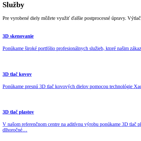
Služby
Pre vyrobené diely môžete využiť ďalšie postprocesné úpravy. Výtlač
3D skenovanie
Ponúkame široké portfólio profesionálnych služieb, ktoré našim zák
3D tlač kovov
Ponúkame presnú 3D tlač kovových dielov pomocou technológie Xact
3D tlač plastov
V našom referenčnom centre na aditívnu výrobu ponúkame 3D tlač pl
dlhoročné…