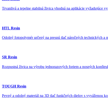
Trvanlivá a tepelne stabilná živica vhodná na aplikácie vyžadujúce 
HTL Resin
Odolný fotopolymér určený na presnú tlač náročných technických a m
SR Resin
Rozpustná živica na výrobu jednorazových foriem a nosných konštruk
TOUGH Resin
Pevný a odolný materiál na 3D tlač funkčných dielov s vyváženou ko