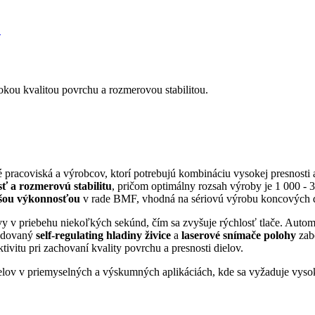
S
okou kvalitou povrchu a rozmerovou stabilitou.
acoviská a výrobcov, ktorí potrebujú kombináciu vysokej presnosti a
ť a rozmerovú stabilitu
, pričom optimálny rozsah výroby je 1 000 - 3
yššou výkonnosťou
v rade BMF, vhodná na sériovú výrobu koncových d
stvy v priebehu niekoľkých sekúnd, čím sa zvyšuje rýchlosť tlače. Aut
budovaný
self-regulating hladiny živice
a
laserové snímače polohy
zabe
vitu pri zachovaní kvality povrchu a presnosti dielov.
lov v priemyselných a výskumných aplikáciách, kde sa vyžaduje vyso