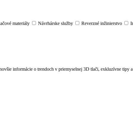
lačové materiály
Návrhárske služby
Reverzné inžinierstvo
I
jnovšie informácie o trendoch v priemyselnej 3D tlači, exkluzívne tipy