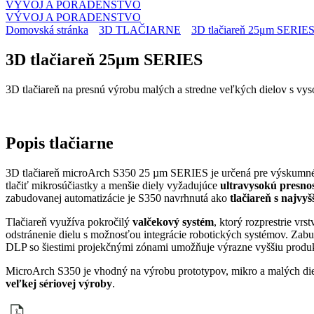
VÝVOJ A PORADENSTVO
VÝVOJ A PORADENSTVO
Domovská stránka
3D TLAČIARNE
3D tlačiareň 25μm SERIE
3D tlačiareň 25μm SERIES
3D tlačiareň na presnú výrobu malých a stredne veľkých dielov s vys
Popis
tlačiarne
3D tlačiareň microArch S350 25 µm SERIES je určená pre výskumné pr
tlačiť mikrosúčiastky a menšie diely vyžadujúce
ultravysokú presnos
zabudovanej automatizácie je S350 navrhnutá ako
tlačiareň s najv
Tlačiareň využíva pokročilý
valčekový systém
, ktorý rozprestrie vr
odstránenie dielu s možnosťou integrácie robotických systémov. Za
DLP so šiestimi projekčnými zónami umožňuje výrazne vyššiu produkti
MicroArch S350 je vhodný na výrobu prototypov, mikro a malých die
veľkej sériovej výroby
.