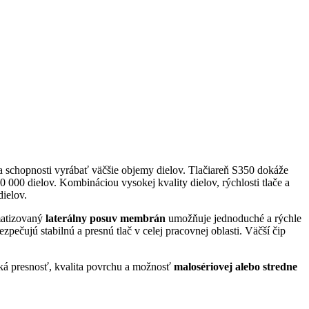
 schopnosti vyrábať väčšie objemy dielov. Tlačiareň S350 dokáže
0 000 dielov. Kombináciou vysokej kvality dielov, rýchlosti tlače a
ielov.
omatizovaný
laterálny posuv membrán
umožňuje jednoduché a rýchle
zpečujú stabilnú a presnú tlač v celej pracovnej oblasti. Väčší čip
ká presnosť, kvalita povrchu a možnosť
malosériovej alebo stredne