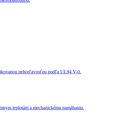
okompatibilitou.
tifikovanou nehorľavosťou podľa UL94 V-0.
trémnym teplotám a mechanickému namáhaniu.