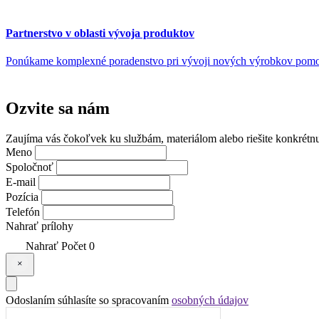
Partnerstvo v oblasti vývoja produktov
Ponúkame komplexné poradenstvo pri vývoji nových výrobkov pomocou
Ozvite sa
nám
Zaujíma vás čokoľvek ku službám, materiálom alebo riešite konkrétn
Meno
Spoločnoť
E-mail
Pozícia
Telefón
Nahrať prílohy
Nahrať
Počet
0
Odoslaním súhlasíte so spracovaním
osobných údajov