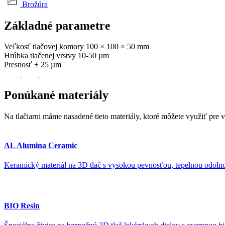
Brožúra
Základné
parametre
Veľkosť tlačovej komory
100 × 100 × 50 mm
Hrúbka tlačenej vrstvy
10-50 µm
Presnosť
± 25 µm
Ponúkané
materiály
Na tlačiarni máme nasadené tieto materiály, ktoré môžete využiť pre v
AL Alumina Ceramic
Keramický materiál na 3D tlač s vysokou pevnosťou, tepelnou odolno
BIO Resin