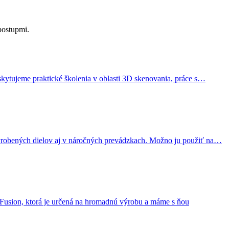
postupmi.
kytujeme praktické školenia v oblasti 3D skenovania, práce s…
vyrobených dielov aj v náročných prevádzkach. Možno ju použiť na…
Fusion, ktorá je určená na hromadnú výrobu a máme s ňou