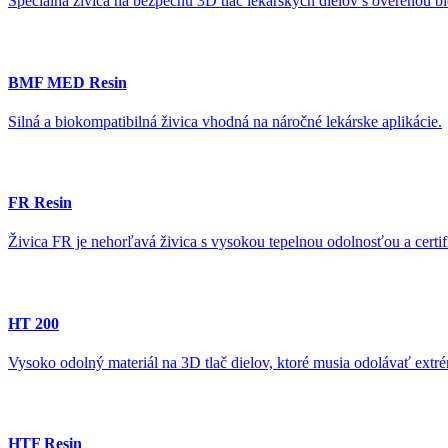
Špeciálna živica na bezpečnú 3D tlač lekárskych dielov s overenou bi
BMF MED Resin
Silná a biokompatibilná živica vhodná na náročné lekárske aplikácie.
FR Resin
Živica FR je nehorľavá živica s vysokou tepelnou odolnosťou a cer
HT 200
Vysoko odolný materiál na 3D tlač dielov, ktoré musia odolávať ex
HTF Resin