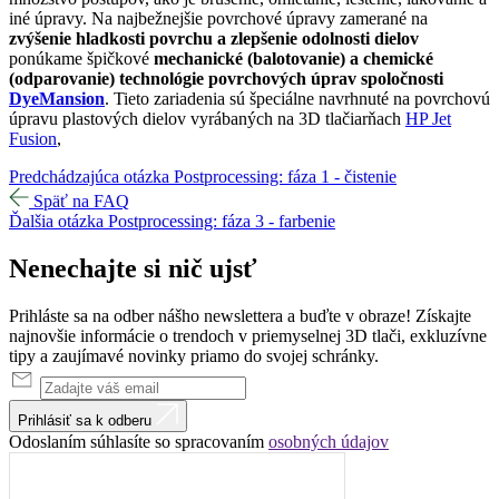
iné úpravy. Na najbežnejšie povrchové úpravy zamerané na
zvýšenie hladkosti povrchu a zlepšenie odolnosti dielov
ponúkame špičkové
mechanické (balotovanie) a chemické
(odparovanie) technológie povrchových úprav spoločnosti
DyeMansion
. Tieto zariadenia sú špeciálne navrhnuté na povrchovú
úpravu plastových dielov vyrábaných na 3D tlačiarňach
HP Jet
Fusion
,
Predchádzajúca otázka
Postprocessing: fáza 1 - čistenie
Späť na FAQ
Ďalšia otázka
Postprocessing: fáza 3 - farbenie
Nenechajte
si
nič
ujsť
Prihláste sa na odber nášho newslettera a buďte v obraze! Získajte
najnovšie informácie o trendoch v priemyselnej 3D tlači, exkluzívne
tipy a zaujímavé novinky priamo do svojej schránky.
Prihlásiť sa k odberu
Odoslaním súhlasíte so spracovaním
osobných údajov