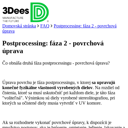
Domovská stránka
FAQ
Postprocessing: fáza 2 - povrchová
úprava
Postprocessing: fáza 2 - povrchová
úprava
Čo obnáša druhá fáza postprocessingu - povrchová úprava?
Úprava povrchu je fáza postprocessingu, v ktorej
sa upravujú
konečné fyzikálne vlastnosti vyrobených dielov
. Na rozdiel od
čistenia, ktoré sa musí uskutočniť pri každom diele, je táto fáza
"voliteľná". Výnimkou sú diely vyrobené stereolitografiou, pri
ktorých sa očistené diely musia vytvrdiť v UV komore.
Ak sa rozhodnete vykonať povrchové úpravy, k dispozícii je
množstvo postupov, ako je brúsenie, omietanie, leštenie, lakovanie a