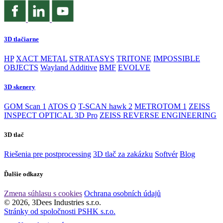
3D tlačiarne
HP
XACT METAL
STRATASYS
TRITONE
IMPOSSIBLE
OBJECTS
Wayland Additive
BMF
EVOLVE
3D skenery
GOM Scan 1
ATOS Q
T-SCAN hawk 2
METROTOM 1
ZEISS
INSPECT OPTICAL 3D Pro
ZEISS REVERSE ENGINEERING
3D tlač
Riešenia pre postprocessing
3D tlač za zakázku
Softvér
Blog
Ďalšie odkazy
Zmena súhlasu s cookies
Ochrana osobních údajů
© 2026, 3Dees Industries s.r.o.
Stránky od spoločnosti PSHK s.r.o.