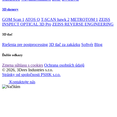
3D skenery
GOM Scan 1
ATOS Q
T-SCAN hawk 2
METROTOM 1
ZEISS
INSPECT OPTICAL 3D Pro
ZEISS REVERSE ENGINEERING
3D tlač
Riešenia pre postprocessing
3D tlač za zakázku
Softvér
Blog
Ďalšie odkazy
Zmena súhlasu s cookies
Ochrana osobních údajů
© 2026, 3Dees Industries s.r.o.
Stránky od spoločnosti PSHK s.r.o.
Kontaktujte nás