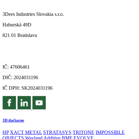
3Dees Industries Slovakia s.r.o.
Haburská 49D
821 01 Bratislava
IČ: 47606461
DIČ: 2024031196
IČ DPH: SK2024031196
3D tlačiarne
HP
XACT METAL
STRATASYS
TRITONE
IMPOSSIBLE
OBJECTS
Wayland Additive
BMF
EVOLVE