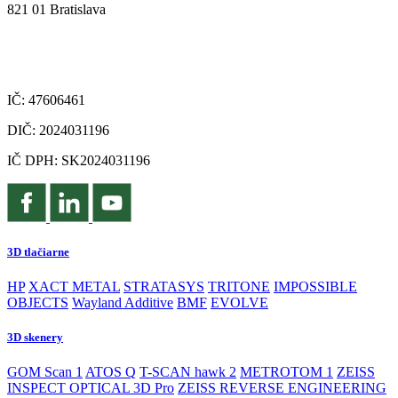
821 01 Bratislava
IČ: 47606461
DIČ: 2024031196
IČ DPH: SK2024031196
3D tlačiarne
HP
XACT METAL
STRATASYS
TRITONE
IMPOSSIBLE
OBJECTS
Wayland Additive
BMF
EVOLVE
3D skenery
GOM Scan 1
ATOS Q
T-SCAN hawk 2
METROTOM 1
ZEISS
INSPECT OPTICAL 3D Pro
ZEISS REVERSE ENGINEERING