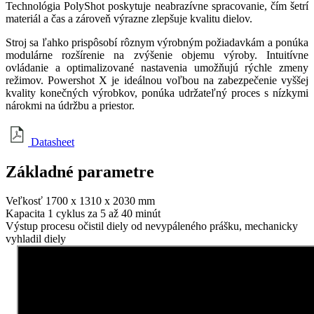
Technológia PolyShot poskytuje neabrazívne spracovanie, čím šetrí
materiál a čas a zároveň výrazne zlepšuje kvalitu dielov.
Stroj sa ľahko prispôsobí rôznym výrobným požiadavkám a ponúka
modulárne rozšírenie na zvýšenie objemu výroby. Intuitívne
ovládanie a optimalizované nastavenia umožňujú rýchle zmeny
režimov. Powershot X je ideálnou voľbou na zabezpečenie vyššej
kvality konečných výrobkov, ponúka udržateľný proces s nízkymi
nárokmi na údržbu a priestor.
Datasheet
Základné
parametre
Veľkosť
1700 x 1310 x 2030 mm
Kapacita
1 cyklus za 5 až 40 minút
Výstup procesu
očistil diely od nevypáleného prášku, mechanicky
vyhladil diely