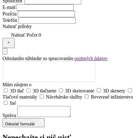
Spoločnoť
E-mail
Pozícia
Telefón
Nahrať prílohy
Nahrať
Počet
0
Odoslaním súhlasíte so spracovaním
osobných údajov
Mám záujem o
3D tlač
3D tlačiarne
3D skenovanie
3D skenery
Tlačové materiály
Návrhárske služby
Reverzné inžinierstvo
Iné
Správa
Odoslať formulár
Nenechajte
si
nič
ujsť