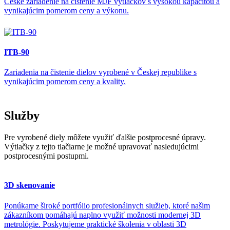
České zariadenie na čistenie MJF výtlačkov s vysokou kapacitou a
vynikajúcim pomerom ceny a výkonu.
ITB-90
Zariadenia na čistenie dielov vyrobené v Českej republike s
vynikajúcim pomerom ceny a kvality.
Služby
Pre vyrobené diely môžete využiť ďalšie postprocesné úpravy.
Výtlačky z tejto tlačiarne je možné upravovať nasledujúcimi
postprocesnými postupmi.
3D skenovanie
Ponúkame široké portfólio profesionálnych služieb, ktoré našim
zákazníkom pomáhajú naplno využiť možnosti modernej 3D
metrológie. Poskytujeme praktické školenia v oblasti 3D