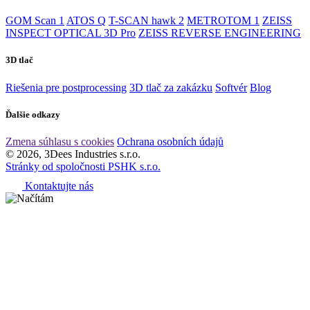
GOM Scan 1
ATOS Q
T-SCAN hawk 2
METROTOM 1
ZEISS
INSPECT OPTICAL 3D Pro
ZEISS REVERSE ENGINEERING
3D tlač
Riešenia pre postprocessing
3D tlač za zakázku
Softvér
Blog
Ďalšie odkazy
Zmena súhlasu s cookies
Ochrana osobních údajů
© 2026, 3Dees Industries s.r.o.
Stránky od spoločnosti PSHK s.r.o.
Kontaktujte nás