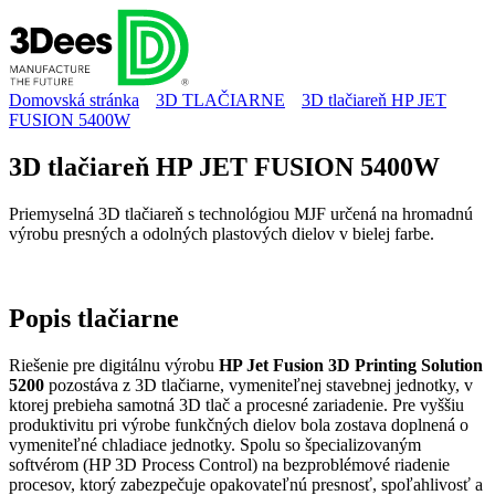
Domovská stránka
3D TLAČIARNE
3D tlačiareň HP JET
FUSION 5400W
3D tlačiareň HP JET FUSION 5400W
Priemyselná 3D tlačiareň s technológiou MJF určená na hromadnú
výrobu presných a odolných plastových dielov v bielej farbe.
Popis
tlačiarne
Riešenie pre digitálnu výrobu
HP Jet Fusion 3D Printing Solution
5200
pozostáva z 3D tlačiarne, vymeniteľnej stavebnej jednotky, v
ktorej prebieha samotná 3D tlač a procesné zariadenie. Pre vyššiu
produktivitu pri výrobe funkčných dielov bola zostava doplnená o
vymeniteľné chladiace jednotky. Spolu so špecializovaným
softvérom (HP 3D Process Control) na bezproblémové riadenie
procesov, ktorý zabezpečuje opakovateľnú presnosť, spoľahlivosť a