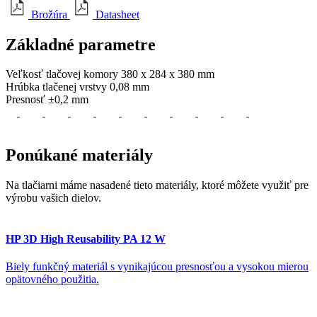
Brožúra
Datasheet
Základné
parametre
Veľkosť tlačovej komory
380 x 284 x 380 mm
Hrúbka tlačenej vrstvy
0,08 mm
Presnosť
±0,2 mm
Ponúkané
materiály
Na tlačiarni máme nasadené tieto materiály, ktoré môžete využiť pre
výrobu vašich dielov.
HP 3D High Reusability PA 12 W
Biely funkčný materiál s vynikajúcou presnosťou a vysokou mierou
opätovného použitia.