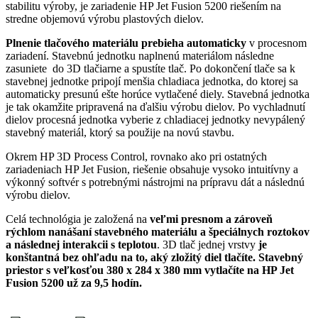
stabilitu výroby, je zariadenie HP Jet Fusion 5200 riešením na
stredne objemovú výrobu plastových dielov.
Plnenie tlačového materiálu prebieha
automaticky
v procesnom
zariadení. Stavebnú jednotku naplnenú materiálom následne
zasuniete do 3D tlačiarne a spustíte tlač. Po dokončení tlače sa k
stavebnej jednotke pripojí menšia chladiaca jednotka, do ktorej sa
automaticky presunú ešte horúce vytlačené diely. Stavebná jednotka
je tak okamžite pripravená na ďalšiu výrobu dielov. Po vychladnutí
dielov procesná jednotka vyberie z chladiacej jednotky nevypálený
stavebný materiál, ktorý sa použije na novú stavbu.
Okrem HP 3D Process Control, rovnako ako pri ostatných
zariadeniach HP Jet Fusion, riešenie obsahuje vysoko intuitívny a
výkonný softvér s potrebnými nástrojmi na prípravu dát a následnú
výrobu dielov.
Celá technológia je založená na
veľmi presnom a zároveň
rýchlom nanášaní stavebného materiálu a špeciálnych roztokov
a následnej interakcii s teplotou
. 3D tlač jednej vrstvy
je
konštantná bez ohľadu na to, aký zložitý diel tlačíte. Stavebný
priestor s veľkosťou 380 x 284 x 380 mm vytlačíte na HP Jet
Fusion 5200 už za 9,5 hodín.