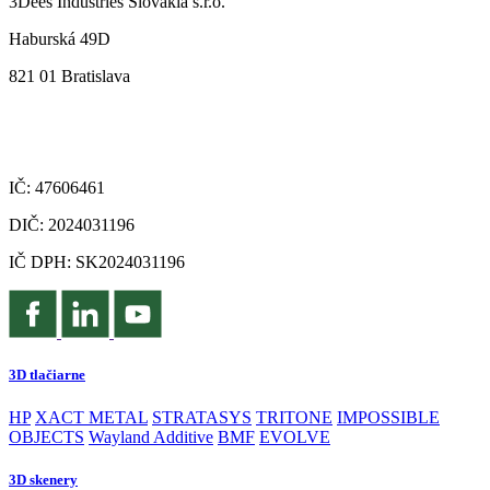
3Dees Industries Slovakia s.r.o.
Haburská 49D
821 01 Bratislava
IČ: 47606461
DIČ: 2024031196
IČ DPH: SK2024031196
3D tlačiarne
HP
XACT METAL
STRATASYS
TRITONE
IMPOSSIBLE
OBJECTS
Wayland Additive
BMF
EVOLVE
3D skenery