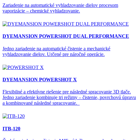
Zariadenie na automatické vyhladzovanie dielov procesom
vaporizácie – chemické vyhladzovanie.
DYEMANSION POWERSHOT DUAL PERFORMANCE
Jedno zariadenie na automatické čistenie a mechanické
vyhladzovanie dielov. Určené pre náročné operácie.
DYEMANSION POWERSHOT X
Flexibilné a efektívne riešenie pre následné spracovanie 3D tlače.
Jedno zariadenie kombinuje tri režimy – čistenie, povrchovú úpravu
a kombinované následné spracovanie.
ITB-120