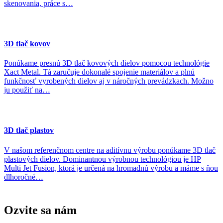
skenovania, práce s…
3D tlač kovov
Ponúkame presnú 3D tlač kovových dielov pomocou technológie
Xact Metal. Tá zaručuje dokonalé spojenie materiálov a plnú
funkčnosť vyrobených dielov aj v náročných prevádzkach. Možno
ju použiť na…
3D tlač plastov
V našom referenčnom centre na aditívnu výrobu ponúkame 3D tlač
plastových dielov. Dominantnou výrobnou technológiou je HP
Multi Jet Fusion, ktorá je určená na hromadnú výrobu a máme s ňou
dlhoročné…
Ozvite sa
nám