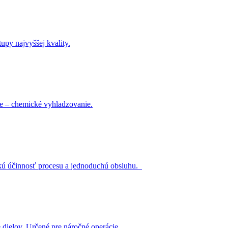
upy najvyššej kvality.
ie – chemické vyhladzovanie.
okú účinnosť procesu a jednoduchú obsluhu.
 dielov. Určené pre náročné operácie.