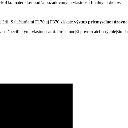
ekoľko materiálov podľa požadovaných vlastností finálnych dielov.
lárii. S tlačiarňami F170 aj F370 získate
výstup priemyselnej úrovne
o špecifickými vlastnosťami. Pre jemnejší povrch alebo rýchlejšiu tlač