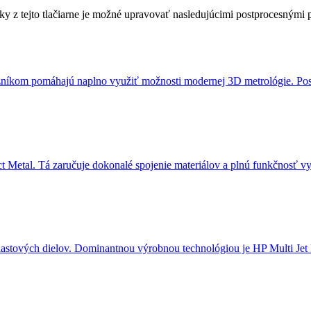
ky z tejto tlačiarne je možné upravovať nasledujúcimi postprocesnými 
azníkom pomáhajú naplno využiť možnosti modernej 3D metrológie. Pos
 Metal. Tá zaručuje dokonalé spojenie materiálov a plnú funkčnosť 
astových dielov. Dominantnou výrobnou technológiou je HP Multi Jet 