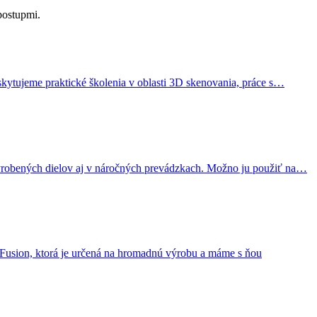
postupmi.
kytujeme praktické školenia v oblasti 3D skenovania, práce s…
vyrobených dielov aj v náročných prevádzkach. Možno ju použiť na…
Fusion, ktorá je určená na hromadnú výrobu a máme s ňou