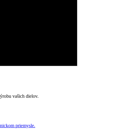
ýrobu vašich dielov.
chnickom priemysle.