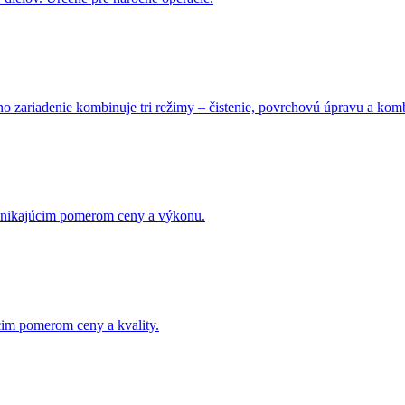
edno zariadenie kombinuje tri režimy – čistenie, povrchovú úpravu a k
vynikajúcim pomerom ceny a výkonu.
úcim pomerom ceny a kvality.