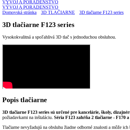
VÝVOJ A PORADENSTVO
VÝVOJ A PORADENSTVO
Domovská stránka
3D TLAČIARNE
3D tlačiarne F123 series
3D tlačiarne F123 series
Vysokokvalitná a spoľahlivá 3D tlač s jednoduchou obsluhou.
Popis
tlačiarne
3D tlačiarne F123 series sú určené pre kancelárie, školy, dizajné
požiadavkami na inštaláciu.
Séria F123 zahŕňa 2 tlačiarne - F170 
Tlačiarne nevyžadujú na obsluhu žiadne odborné znalosti a môže ich 