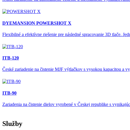
DYEMANSION POWERSHOT X
Flexibilné a efektívne riešenie pre následné spracovanie 3D tlače. J
ITB-120
České zariadenie na čistenie MJF výtlačkov s vysokou kapacitou a 
ITB-90
Zariadenia na čistenie dielov vyrobené v Českej republike s vynikaj
Služby