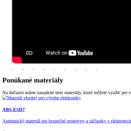
Ponúkané
materiály
Na tlačiarni máme nasadené tieto materiály, ktoré môžete využiť pre v
ABS-ESD7
Antistatický materiál pre bezpečné prototypy a súčiastky v elektrote