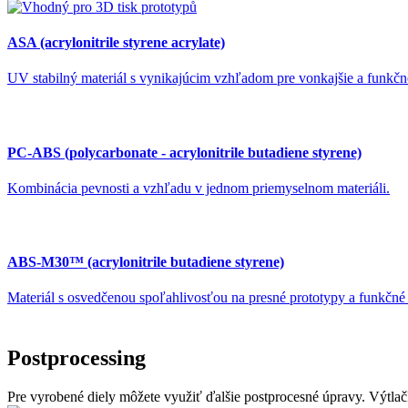
ASA (acrylonitrile styrene acrylate)
UV stabilný materiál s vynikajúcim vzhľadom pre vonkajšie a funkčné
PC-ABS (polycarbonate - acrylonitrile butadiene styrene)
Kombinácia pevnosti a vzhľadu v jednom priemyselnom materiáli.
ABS-M30™ (acrylonitrile butadiene styrene)
Materiál s osvedčenou spoľahlivosťou na presné prototypy a funkčné 
Postprocessing
Pre vyrobené diely môžete využiť ďalšie postprocesné úpravy. Výtlač