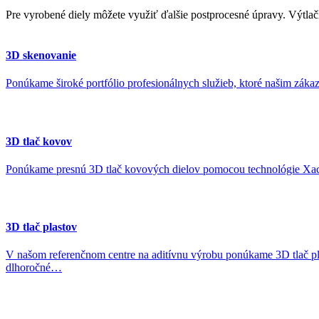
Pre vyrobené diely môžete využiť ďalšie postprocesné úpravy. Výtlač
3D skenovanie
Ponúkame široké portfólio profesionálnych služieb, ktoré našim zák
3D tlač kovov
Ponúkame presnú 3D tlač kovových dielov pomocou technológie Xact
3D tlač plastov
V našom referenčnom centre na aditívnu výrobu ponúkame 3D tlač pl
dlhoročné…