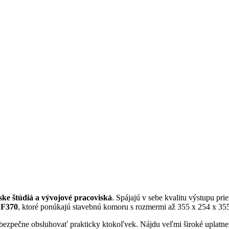
rske štúdiá a vývojové pracoviská
. Spájajú v sebe kvalitu výstupu p
a F370
, ktoré ponúkajú stavebnú komoru s rozmermi až 355 x 254 x 3
bezpečne obsluhovať prakticky ktokoľvek. Nájdu veľmi široké uplatneni