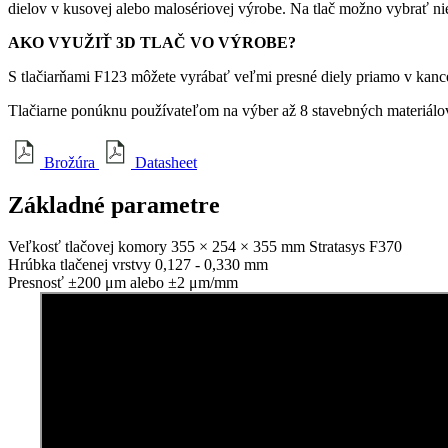
dielov v kusovej alebo malosériovej výrobe. Na tlač možno vybrať ni
AKO VYUŽIŤ 3D TLAČ VO VÝROBE?
S tlačiarňami F123 môžete vyrábať veľmi presné diely priamo v kance
Tlačiarne ponúknu používateľom na výber až 8 stavebných materiálov s
Brožúra
Datasheet
Základné
parametre
Veľkosť tlačovej komory
355 × 254 × 355 mm Stratasys F370
Hrúbka tlačenej vrstvy
0,127 - 0,330 mm
Presnosť
±200 μm alebo ±2 μm/mm