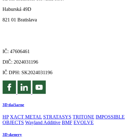
Haburská 49D
821 01 Bratislava
IČ: 47606461
DIČ: 2024031196
IČ DPH: SK2024031196
3D tlačiarne
HP
XACT METAL
STRATASYS
TRITONE
IMPOSSIBLE
OBJECTS
Wayland Additive
BMF
EVOLVE
3D skenery