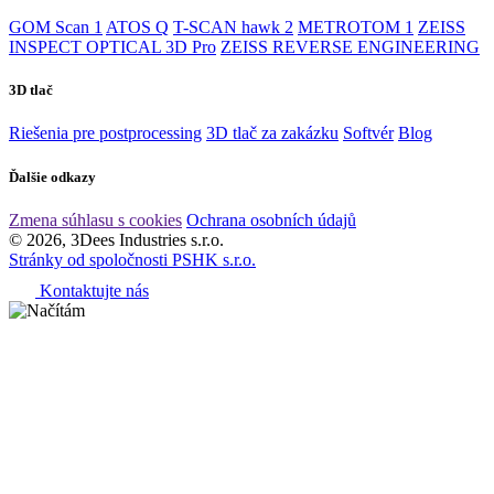
GOM Scan 1
ATOS Q
T-SCAN hawk 2
METROTOM 1
ZEISS
INSPECT OPTICAL 3D Pro
ZEISS REVERSE ENGINEERING
3D tlač
Riešenia pre postprocessing
3D tlač za zakázku
Softvér
Blog
Ďalšie odkazy
Zmena súhlasu s cookies
Ochrana osobních údajů
© 2026, 3Dees Industries s.r.o.
Stránky od spoločnosti PSHK s.r.o.
Kontaktujte nás