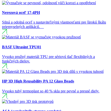
Nerezová oceľ 17-4PH
Silná a odolná oceľ s nastaviteľnými vlastnosťami pre širokú škálu
priemyselných aplikácií.
BASF Ultrasint TPU01
Vysoko pružný materiál TPU pre sériovú tlač flexibilných a
funkčných dielov.
HP 3D High Reusability PA 12 Glass Beads
Vysoko tuhý termoplast so 40 % skla pre pevné a presné diely.