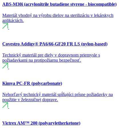
ABS-M30i (acrylonitrile butadiene styrene - biocompatible)
Materiál vhodný na výrobu dielov na sterilizáciu v lekárskych
aplikáciách.
Covestro Addigy® PA6/66-GF20 FR LS (nylon-based)
Technický materiál pre diely v dopravnom priemysle s
požiadavkami na protipožiarnu bezpečnosť.
Kimya PC-FR (polycarbonate)
Nehorľavý technický materiál spĺňajúci prísne požiadavky na
použitie v železničnej doprave.
Victrex AM™ 200 (polyaryletherketone)