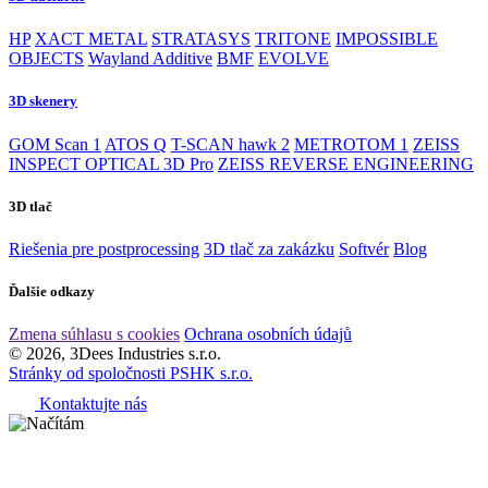
HP
XACT METAL
STRATASYS
TRITONE
IMPOSSIBLE
OBJECTS
Wayland Additive
BMF
EVOLVE
3D skenery
GOM Scan 1
ATOS Q
T-SCAN hawk 2
METROTOM 1
ZEISS
INSPECT OPTICAL 3D Pro
ZEISS REVERSE ENGINEERING
3D tlač
Riešenia pre postprocessing
3D tlač za zakázku
Softvér
Blog
Ďalšie odkazy
Zmena súhlasu s cookies
Ochrana osobních údajů
© 2026, 3Dees Industries s.r.o.
Stránky od spoločnosti PSHK s.r.o.
Kontaktujte nás