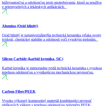
húževnatosťou a odolnosťou proti opotrebovaniu, ktorá sa používa
v priemyselných a lekárskych aplikáciách.
Alumina (Oxid hlinitý)
Oxid hlinitý je najuniverzálnejšia technická keramika vďaka svojej
tvrdosti, chemickej stabilite a odolnosti voči vysokým teplotám.
Silicon Carbide (karbid kremíka, SiC)
Karbid kremíka je mimoriadne tvrdá technická keramika s vysokou
tepelnou odolnosťou a vynikajúcou mechanickou pevnosťou.
Carbon Fiber/PEEK
Vysoko výkonný kompozitný materiál kombinujúci pevnosť
uhlíkových vlákien s tepelnou odolnosťou polyméru PEEK.