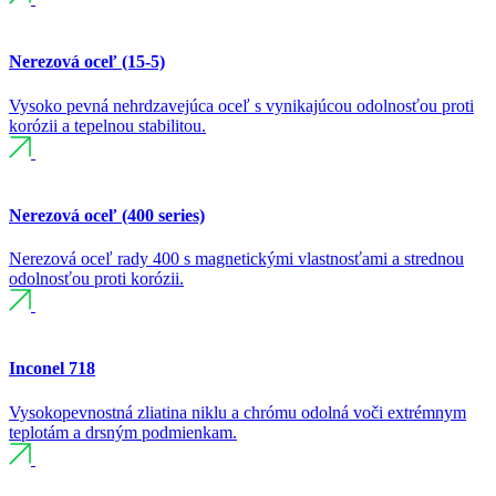
Nerezová oceľ (15-5)
Vysoko pevná nehrdzavejúca oceľ s vynikajúcou odolnosťou proti
korózii a tepelnou stabilitou.
Nerezová oceľ (400 series)
Nerezová oceľ rady 400 s magnetickými vlastnosťami a strednou
odolnosťou proti korózii.
Inconel 718
Vysokopevnostná zliatina niklu a chrómu odolná voči extrémnym
teplotám a drsným podmienkam.