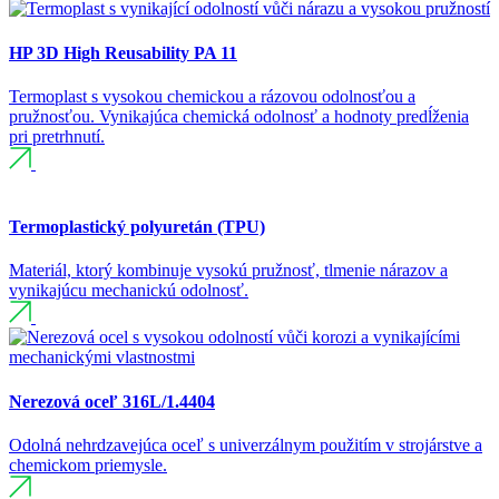
HP 3D High Reusability PA 11
Termoplast s vysokou chemickou a rázovou odolnosťou a
pružnosťou. Vynikajúca chemická odolnosť a hodnoty predĺženia
pri pretrhnutí.
Termoplastický polyuretán (TPU)
Materiál, ktorý kombinuje vysokú pružnosť, tlmenie nárazov a
vynikajúcu mechanickú odolnosť.
Nerezová oceľ 316L/1.4404
Odolná nehrdzavejúca oceľ s univerzálnym použitím v strojárstve a
chemickom priemysle.