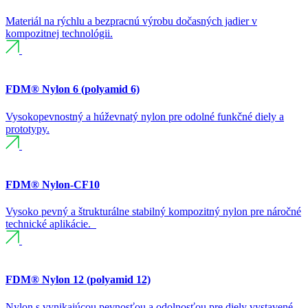
Materiál na rýchlu a bezpracnú výrobu dočasných jadier v
kompozitnej technológii.
FDM® Nylon 6 (polyamid 6)
Vysokopevnostný a húževnatý nylon pre odolné funkčné diely a
prototypy.
FDM® Nylon-CF10
Vysoko pevný a štrukturálne stabilný kompozitný nylon pre náročné
technické aplikácie.
FDM® Nylon 12 (polyamid 12)
Nylon s vynikajúcou pevnosťou a odolnosťou pre diely vystavené