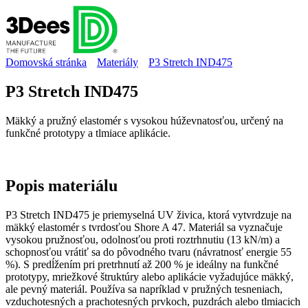
Domovská stránka
Materiály
P3 Stretch IND475
P3 Stretch IND475
Mäkký a pružný elastomér s vysokou húževnatosťou, určený na
funkčné prototypy a tlmiace aplikácie.
Popis
materiálu
P3 Stretch IND475 je priemyselná UV živica, ktorá vytvrdzuje na
mäkký elastomér s tvrdosťou Shore A 47. Materiál sa vyznačuje
vysokou pružnosťou, odolnosťou proti roztrhnutiu (13 kN/m) a
schopnosťou vrátiť sa do pôvodného tvaru (návratnosť energie 55
%). S predĺžením pri pretrhnutí až 200 % je ideálny na funkčné
prototypy, mriežkové štruktúry alebo aplikácie vyžadujúce mäkký,
ale pevný materiál. Používa sa napríklad v pružných tesneniach,
vzduchotesných a prachotesných prvkoch, puzdrách alebo tlmiacich