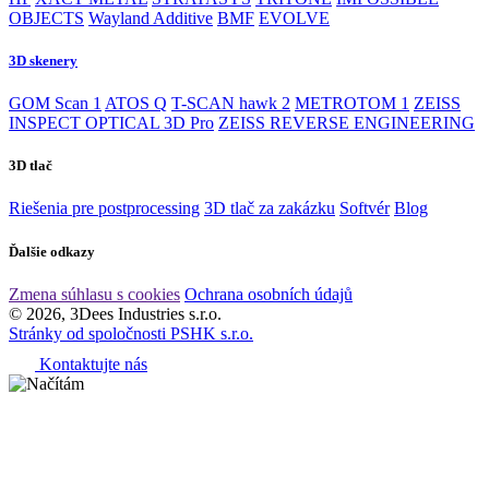
OBJECTS
Wayland Additive
BMF
EVOLVE
3D skenery
GOM Scan 1
ATOS Q
T-SCAN hawk 2
METROTOM 1
ZEISS
INSPECT OPTICAL 3D Pro
ZEISS REVERSE ENGINEERING
3D tlač
Riešenia pre postprocessing
3D tlač za zakázku
Softvér
Blog
Ďalšie odkazy
Zmena súhlasu s cookies
Ochrana osobních údajů
© 2026, 3Dees Industries s.r.o.
Stránky od spoločnosti PSHK s.r.o.
Kontaktujte nás