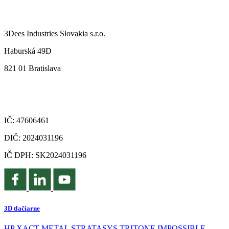
3Dees Industries Slovakia s.r.o.
Haburská 49D
821 01 Bratislava
IČ: 47606461
DIČ: 2024031196
IČ DPH: SK2024031196
3D tlačiarne
HP
XACT METAL
STRATASYS
TRITONE
IMPOSSIBLE