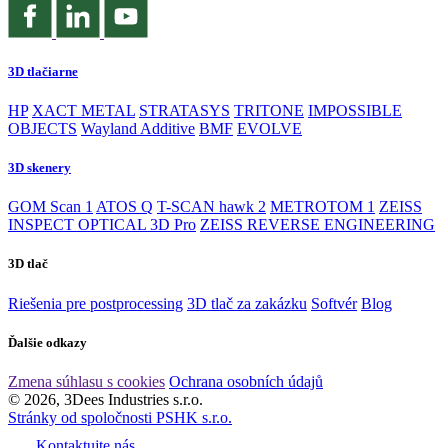
3D tlačiarne
HP
XACT METAL
STRATASYS
TRITONE
IMPOSSIBLE
OBJECTS
Wayland Additive
BMF
EVOLVE
3D skenery
GOM Scan 1
ATOS Q
T-SCAN hawk 2
METROTOM 1
ZEISS
INSPECT OPTICAL 3D Pro
ZEISS REVERSE ENGINEERING
3D tlač
Riešenia pre postprocessing
3D tlač za zakázku
Softvér
Blog
Ďalšie odkazy
Zmena súhlasu s cookies
Ochrana osobních údajů
© 2026, 3Dees Industries s.r.o.
Stránky od spoločnosti PSHK s.r.o.
Kontaktujte nás