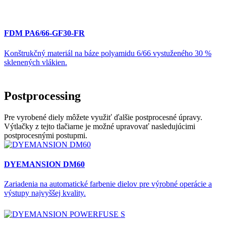
FDM PA6/66-GF30-FR
Konštrukčný materiál na báze polyamidu 6/66 vystuženého 30 %
sklenených vlákien.
Postprocessing
Pre vyrobené diely môžete využiť ďalšie postprocesné úpravy.
Výtlačky z tejto tlačiarne je možné upravovať nasledujúcimi
postprocesnými postupmi.
DYEMANSION DM60
Zariadenia na automatické farbenie dielov pre výrobné operácie a
výstupy najvyššej kvality.