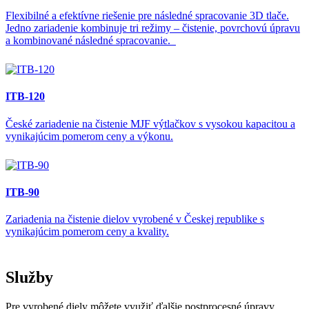
Flexibilné a efektívne riešenie pre následné spracovanie 3D tlače.
Jedno zariadenie kombinuje tri režimy – čistenie, povrchovú úpravu
a kombinované následné spracovanie.
ITB-120
České zariadenie na čistenie MJF výtlačkov s vysokou kapacitou a
vynikajúcim pomerom ceny a výkonu.
ITB-90
Zariadenia na čistenie dielov vyrobené v Českej republike s
vynikajúcim pomerom ceny a kvality.
Služby
Pre vyrobené diely môžete využiť ďalšie postprocesné úpravy.