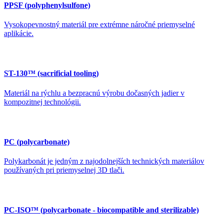
PPSF (polyphenylsulfone)
Vysokopevnostný materiál pre extrémne náročné priemyselné
aplikácie.
ST-130™ (sacrificial tooling)
Materiál na rýchlu a bezpracnú výrobu dočasných jadier v
kompozitnej technológii.
PC (polycarbonate)
Polykarbonát je jedným z najodolnejších technických materiálov
používaných pri priemyselnej 3D tlači.
PC-ISO™ (polycarbonate - biocompatible and sterilizable)