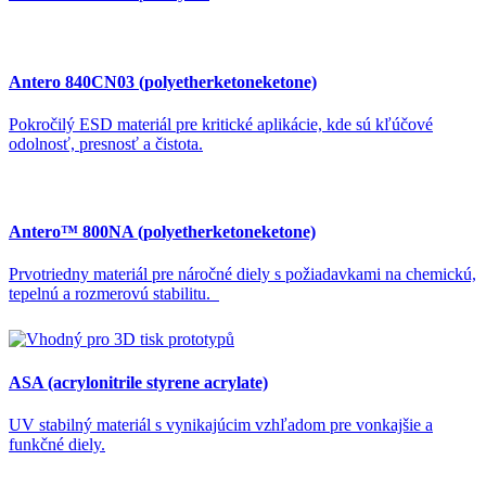
Antero 840CN03 (polyetherketoneketone)
Pokročilý ESD materiál pre kritické aplikácie, kde sú kľúčové
odolnosť, presnosť a čistota.
Antero™ 800NA (polyetherketoneketone)
Prvotriedny materiál pre náročné diely s požiadavkami na chemickú,
tepelnú a rozmerovú stabilitu.
ASA (acrylonitrile styrene acrylate)
UV stabilný materiál s vynikajúcim vzhľadom pre vonkajšie a
funkčné diely.