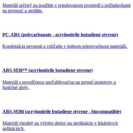
Materiál určený na použitie v regulovanom prostredí s požiadavkami
na pevnosť a sterilitu.
PC-ABS (polycarbonate - acrylonitrile butadiene styrene)
Kombinácia pevnosti a vzhľadu v jednom priemyselnom materiáli.
ABS-M30™ (acrylonitrile butadiene styrene)
Materiál s osvedčenou spoľahlivosťou na presné prototypy a
funkčné diely.
ABS-M30i (acrylonitrile butadiene styrene - biocompatible)
Materiál vhodný na výrobu dielov na sterilizáciu v lekárskych
aplikáciách.