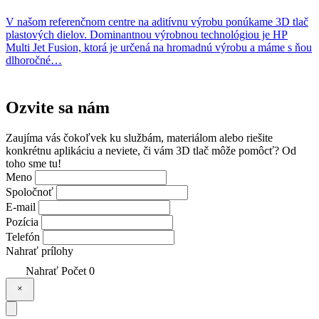
V našom referenčnom centre na aditívnu výrobu ponúkame 3D tlač
plastových dielov. Dominantnou výrobnou technológiou je HP
Multi Jet Fusion, ktorá je určená na hromadnú výrobu a máme s ňou
dlhoročné…
Ozvite sa
nám
Zaujíma vás čokoľvek ku službám, materiálom alebo riešite
konkrétnu aplikáciu a neviete, či vám 3D tlač môže pomôcť? Od
toho sme tu!
Meno
Spoločnoť
E-mail
Pozícia
Telefón
Nahrať prílohy
Nahrať
Počet
0