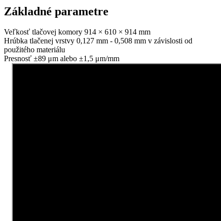
Základné
parametre
Veľkosť tlačovej komory
914 × 610 × 914 mm
Hrúbka tlačenej vrstvy
0,127 mm - 0,508 mm v závislosti od
použitého materiálu
Presnosť
±89 μm alebo ±1,5 μm/mm