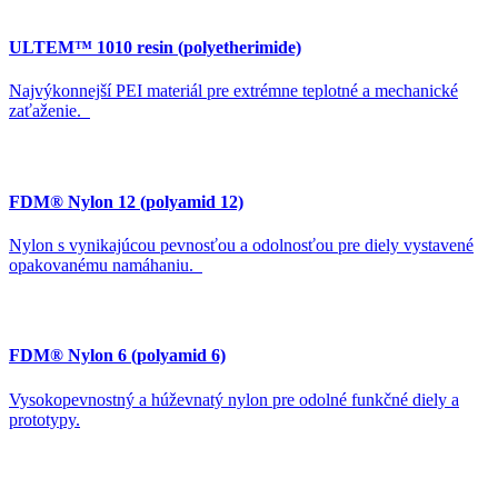
ULTEM™ 1010 resin (polyetherimide)
Najvýkonnejší PEI materiál pre extrémne teplotné a mechanické
zaťaženie.
FDM® Nylon 12 (polyamid 12)
Nylon s vynikajúcou pevnosťou a odolnosťou pre diely vystavené
opakovanému namáhaniu.
FDM® Nylon 6 (polyamid 6)
Vysokopevnostný a húževnatý nylon pre odolné funkčné diely a
prototypy.