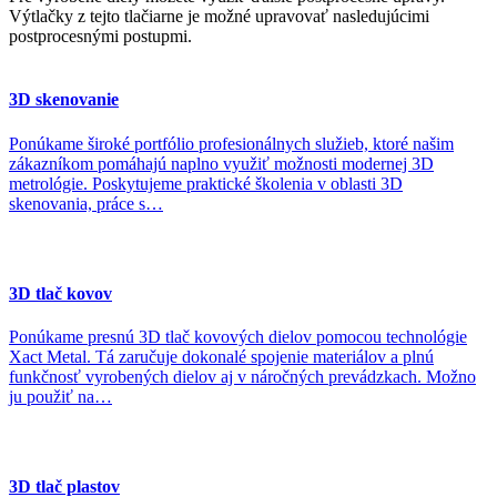
Výtlačky z tejto tlačiarne je možné upravovať nasledujúcimi
postprocesnými postupmi.
3D skenovanie
Ponúkame široké portfólio profesionálnych služieb, ktoré našim
zákazníkom pomáhajú naplno využiť možnosti modernej 3D
metrológie. Poskytujeme praktické školenia v oblasti 3D
skenovania, práce s…
3D tlač kovov
Ponúkame presnú 3D tlač kovových dielov pomocou technológie
Xact Metal. Tá zaručuje dokonalé spojenie materiálov a plnú
funkčnosť vyrobených dielov aj v náročných prevádzkach. Možno
ju použiť na…
3D tlač plastov