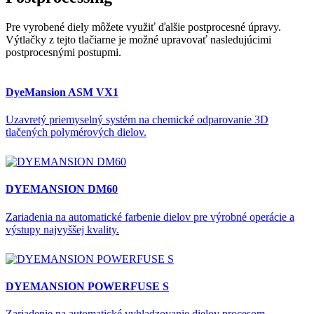
Pre vyrobené diely môžete využiť ďalšie postprocesné úpravy.
Výtlačky z tejto tlačiarne je možné upravovať nasledujúcimi
postprocesnými postupmi.
DyeMansion ASM VX1
Uzavretý priemyselný systém na chemické odparovanie 3D
tlačených polymérových dielov.
DYEMANSION DM60
Zariadenia na automatické farbenie dielov pre výrobné operácie a
výstupy najvyššej kvality.
DYEMANSION POWERFUSE S
Zariadenie na automatické vyhladzovanie dielov procesom