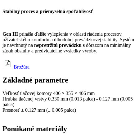
Stabilný proces a priemyselná spoľahlivosť
Gen III
prináša ďalšie vylepšenia v oblasti riadenia procesov,
užívateľského komfortu a dlhodobej prevádzkovej stability. Systém
je navrhnutý na
nepretržitú prevádzku s
dôrazom na minimálny
zásah obsluhy a predvídateľné výsledky výroby.
Brožúra
Základné
parametre
Veľkosť tlačovej komory
406 × 355 × 406 mm
Hrúbka tlačenej vrstvy
0,330 mm (0,013 palca) - 0,127 mm (0,005
palca)
Presnosť
± 0,127 mm (± 0,005 palca)
Ponúkané
materiály