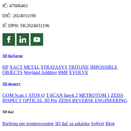
IČ: 47606461
DIČ: 2024031196
IČ DPH: SK2024031196
3D tlačiarne
HP
XACT METAL
STRATASYS
TRITONE
IMPOSSIBLE
OBJECTS
Wayland Additive
BMF
EVOLVE
3D skenery
GOM Scan 1
ATOS Q
T-SCAN hawk 2
METROTOM 1
ZEISS
INSPECT OPTICAL 3D Pro
ZEISS REVERSE ENGINEERING
3D tlač
Riešenia pre postprocessing
3D tlač za zakázku
Softvér
Blog